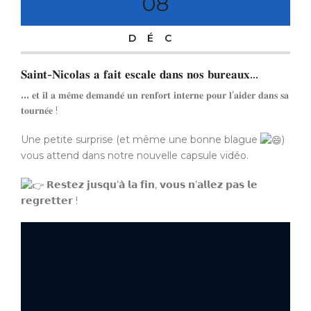
08
DÉC
𝐒𝐚𝐢𝐧𝐭-𝐍𝐢𝐜𝐨𝐥𝐚𝐬 𝐚 𝐟𝐚𝐢𝐭 𝐞𝐬𝐜𝐚𝐥𝐞 𝐝𝐚𝐧𝐬 𝐧𝐨𝐬 𝐛𝐮𝐫𝐞𝐚𝐮𝐱…
…
𝐞𝐭 𝐢𝐥 𝐚 𝐦𝐞̂𝐦𝐞 𝐝𝐞𝐦𝐚𝐧𝐝𝐞́ 𝐮𝐧 𝐫𝐞𝐧𝐟𝐨𝐫𝐭 𝐢𝐧𝐭𝐞𝐫𝐧𝐞 𝐩𝐨𝐮𝐫 𝐥’𝐚𝐢𝐝𝐞𝐫 𝐝𝐚𝐧𝐬 𝐬𝐚
𝐭𝐨𝐮𝐫𝐧𝐞́𝐞 !
Une petite surprise (et même
une bonne blague
)
vous attend dans notre nouvelle capsule vidéo.
𝗥𝗲𝘀𝘁𝗲𝘇 𝗷𝘂𝘀𝗾𝘂’𝗮̀ 𝗹𝗮 𝗳𝗶𝗻, 𝘃𝗼𝘂𝘀 𝗻’𝗮𝗹𝗹𝗲𝘇 𝗽𝗮𝘀 𝗹𝗲
𝗿𝗲𝗴𝗿𝗲𝘁𝘁𝗲𝗿 !