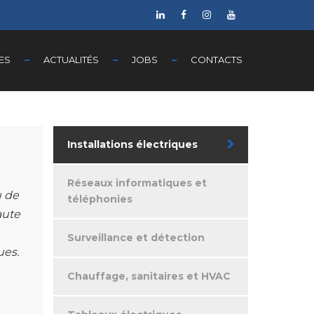
ES
ACTUALITÉS
JOBS
CONTACTS
Installations électriques
Réseaux informatiques et
u de
téléphonies
aute
Surveillance et détection
ues.
Chauffage, sanitaires et HVAC