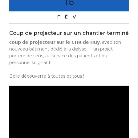
16
FÉV
Coup de projecteur sur un chantier terminé
𝗰𝗼𝘂𝗽 𝗱𝗲 𝗽𝗿𝗼𝗷𝗲𝗰𝘁𝗲𝘂𝗿 𝘀𝘂𝗿 𝗹𝗲 𝗖𝗛𝗥 𝗱𝗲 𝗛𝘂𝘆, avec son
nouveau bâtiment dédié à la dialyse — un projet
porteur de sens, au service des patients et du
personnel soignant.
Belle découverte à toutes et tous !