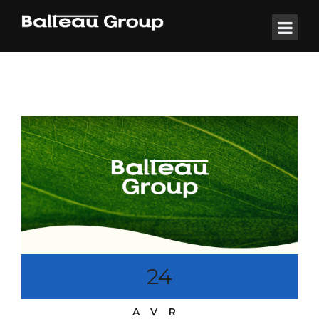
24
AVR