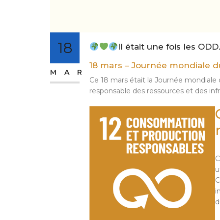
18
Il était une fois les OD
18 mars – Journée mondiale d
MAR
Ce 18 mars était la Journée mondiale 
responsable des ressources et des infr
C
u
i
d