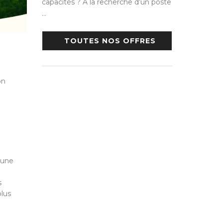
capacités ? A la recherche d’un poste
…
TOUTES NOS OFFRES
on
 une
s
plus