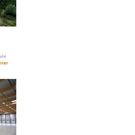
uée
tner