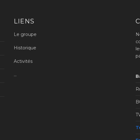
LIENS
Le groupe
N
c
Historique
l
p
Activités
...
B
Ru
B
T
Té