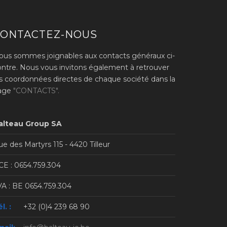
CONTACTEZ-NOUS
ous sommes joignables aux contacts généraux ci-
ontre. Nous vous invitons également à retrouver
es coordonnées directes de chaque société dans la
age
"CONTACTS".
alteau Group SA
e des Martyrs 115 - 4420 Tilleur
CE : 0654.759.304
VA : BE 0654.759.304
l. :
+32 (0)4 239 68 90