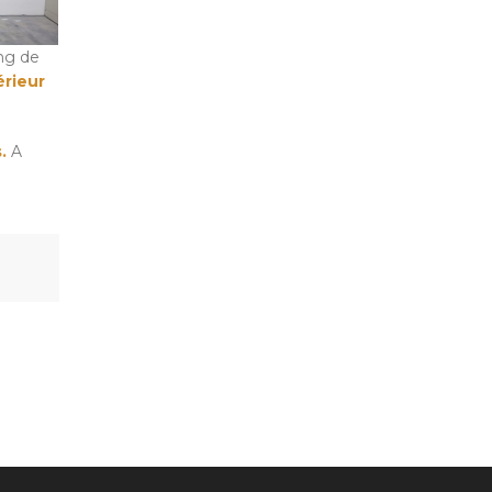
ong de
érieur
.
A