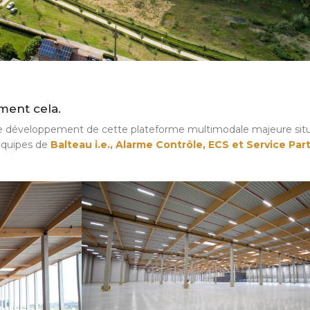
ement cela.
 de développement de cette plateforme multimodale majeure sit
 équipes de
Balteau i.e., Alarme Contrôle, ECS et Service Par