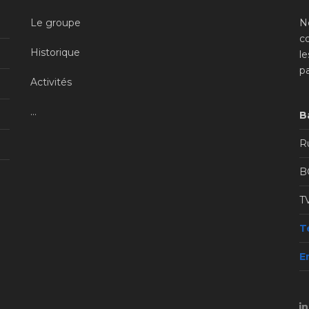
Le groupe
N
c
Historique
l
p
Activités
...
B
Ru
B
T
Té
E