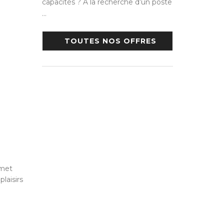
capacités ? A la recherche d’un poste
…
TOUTES NOS OFFRES
 met
laisirs