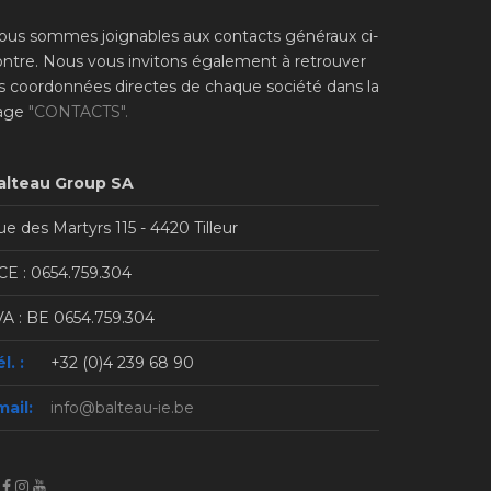
ous sommes joignables aux contacts généraux ci-
ontre. Nous vous invitons également à retrouver
es coordonnées directes de chaque société dans la
age
"CONTACTS".
alteau Group SA
e des Martyrs 115 - 4420 Tilleur
CE : 0654.759.304
VA : BE 0654.759.304
l. :
+32 (0)4 239 68 90
mail:
info@balteau-ie.be