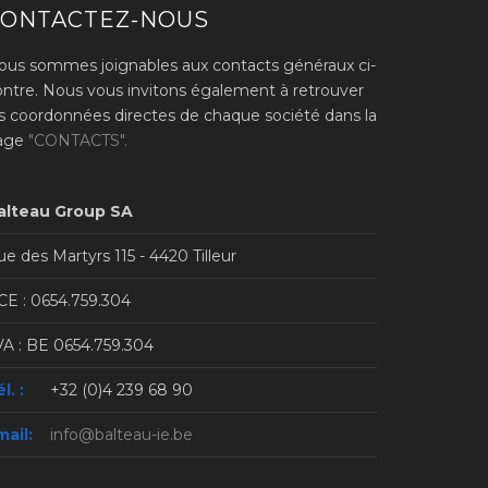
CONTACTEZ-NOUS
ous sommes joignables aux contacts généraux ci-
ontre. Nous vous invitons également à retrouver
es coordonnées directes de chaque société dans la
age
"CONTACTS".
alteau Group SA
e des Martyrs 115 - 4420 Tilleur
CE : 0654.759.304
VA : BE 0654.759.304
l. :
+32 (0)4 239 68 90
mail:
info@balteau-ie.be