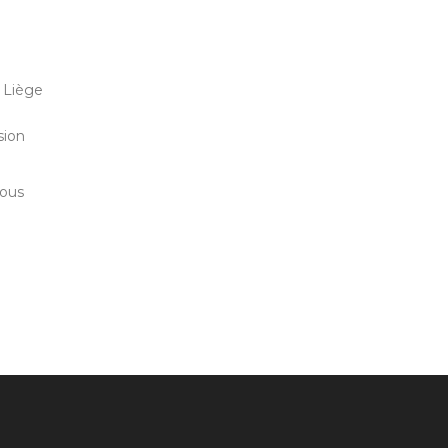
à Liège
sion
nous