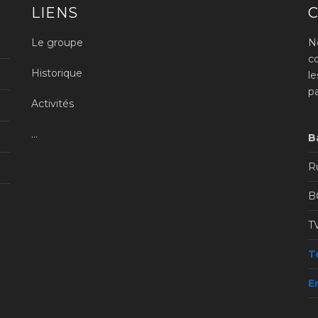
LIENS
Le groupe
N
c
Historique
l
p
Activités
...
B
Ru
B
T
Té
E