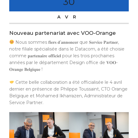
30
AVR
Nouveau partenariat avec VOO-Orange
Nous sommes 𝐟𝐢𝐞𝐫𝐬 𝐝’𝐚𝐧𝐧𝐨𝐧𝐜𝐞𝐫 que 𝐒𝐞𝐫𝐯𝐢𝐜𝐞 𝐏𝐚𝐫𝐭𝐧𝐞𝐫,
notre filiale spécialisée dans le Datacom, a été choisie
comme 𝐩𝐚𝐫𝐭𝐞𝐧𝐚𝐢𝐫𝐞 𝐨𝐟𝐟𝐢𝐜𝐢𝐞𝐥 pour les trois prochaines
années par le département Design office de 𝐕𝐎𝐎-
𝐎𝐫𝐚𝐧𝐠𝐞 𝐁𝐞𝐥𝐠𝐢𝐪𝐮𝐞 !
Cette belle collaboration a été officialisée le 4 avril
dernier en présence de Philippe Toussaint, CTO Orange
Belgique et Mohamed Ikharrazen, Administrateur de
Service Partner.