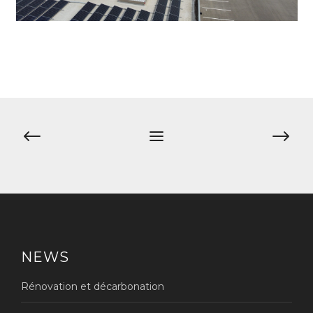
Navigation
de
l’article
NEWS
Rénovation et décarbonation