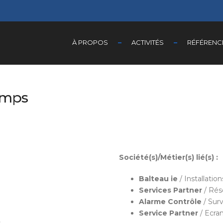
À PROPOS
ACTIVITÉS
RÉFÉRENC
amps
Société(s)/Métier(s) lié(s) :
Balteau ie
/ Installatio
Services Partner
/ Rés
Alarme Contrôle
/ Sur
Service Partner
/ Ecran