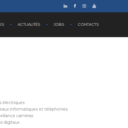
ES
ACTUALITÉS
JOBS
CONTACTS
ns électriques
eaux informatiques et téléphonies
veillance caméras
s digitaux