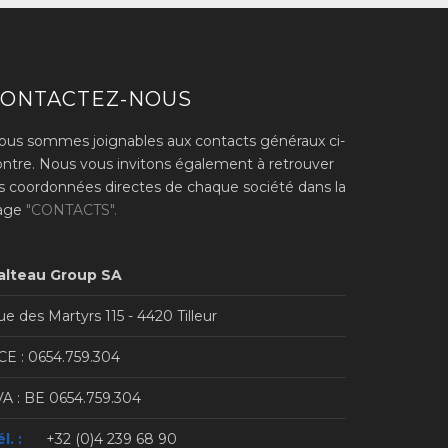
CONTACTEZ-NOUS
ous sommes joignables aux contacts généraux ci-
ontre. Nous vous invitons également à retrouver
es coordonnées directes de chaque société dans la
age
"CONTACTS".
alteau Group SA
e des Martyrs 115 - 4420 Tilleur
CE : 0654.759.304
VA : BE 0654.759.304
l. :
+32 (0)4 239 68 90