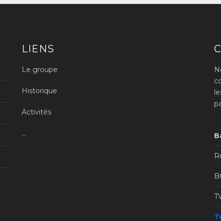
LIENS
Le groupe
N
c
Historique
l
p
Activités
...
B
Ru
B
T
Té