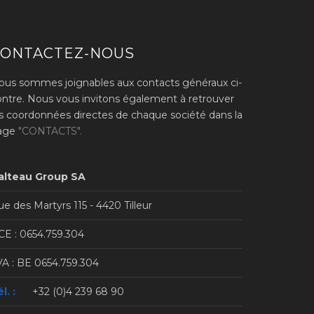
CONTACTEZ-NOUS
ous sommes joignables aux contacts généraux ci-
ontre. Nous vous invitons également à retrouver
es coordonnées directes de chaque société dans la
age
"CONTACTS".
alteau Group SA
e des Martyrs 115 - 4420 Tilleur
CE : 0654.759.304
VA : BE 0654.759.304
l. :
+32 (0)4 239 68 90