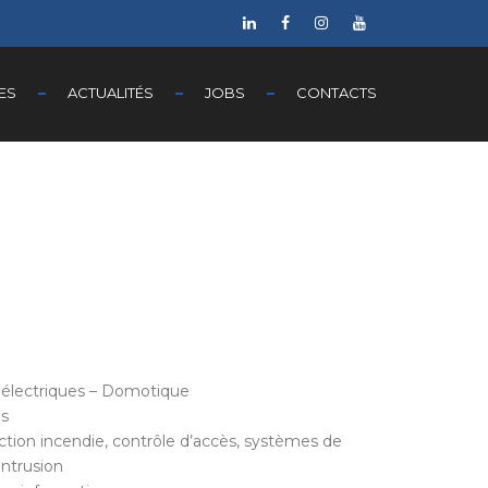
ES
ACTUALITÉS
JOBS
CONTACTS
s électriques – Domotique
es
tion incendie, contrôle d’accès, systèmes de
intrusion