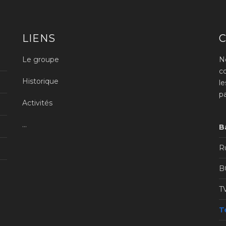
LIENS
Le groupe
N
c
Historique
l
p
Activités
...
B
Ru
B
T
Té