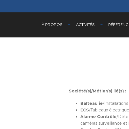
À PROPOS
ACTIVITÉS
RÉFÉRENC
Société(s)/Métier(s) lié(s) :
Balteau ie
/Installation
ECS
/Tableaux électriqu
Alarme Contrôle
/Détec
caméras surveillance et 