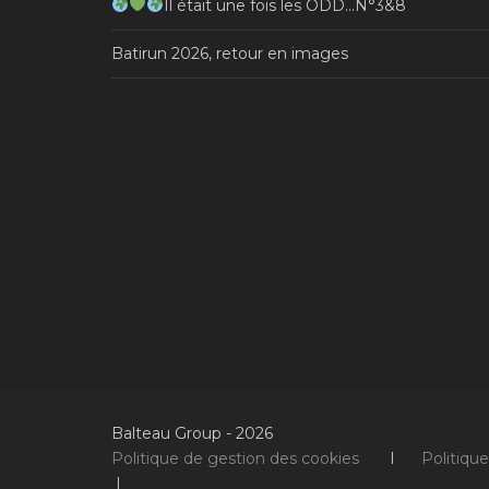
Il était une fois les ODD…N°3&8
Batirun 2026, retour en images
Balteau Group - 2026
Politique de gestion des cookies
I
Politiqu
I