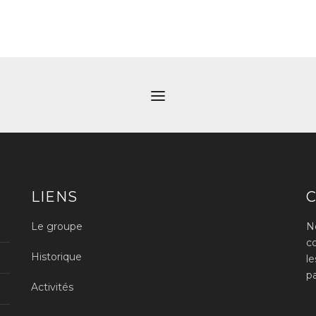
LIENS
Le groupe
N
c
Historique
l
p
Activités