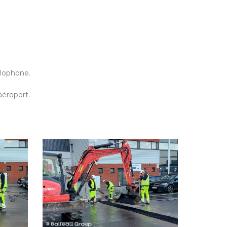
rlophone.
aéroport.