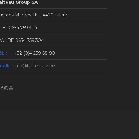
alteau Group SA
e des Martyrs 115 - 4420 Tilleur
CE : 0654.759.304
VA : BE 0654.759.304
l. :
+32 (0)4 239 68 90
mail:
info@balteau-ie.be