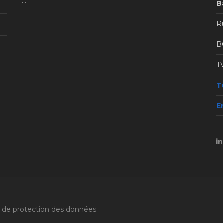
...
B
Ru
B
T
Té
E
e de protection des données