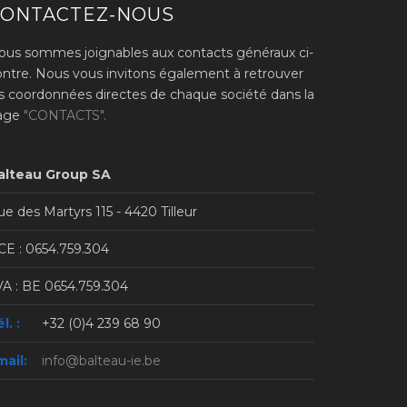
CONTACTEZ-NOUS
ous sommes joignables aux contacts généraux ci-
ontre. Nous vous invitons également à retrouver
es coordonnées directes de chaque société dans la
age
"CONTACTS".
alteau Group SA
e des Martyrs 115 - 4420 Tilleur
CE : 0654.759.304
VA : BE 0654.759.304
l. :
+32 (0)4 239 68 90
mail:
info@balteau-ie.be