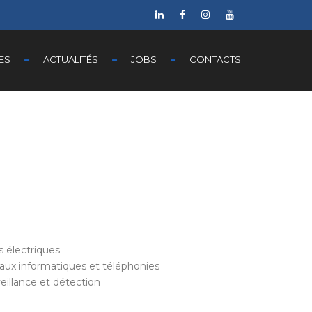
ES
ACTUALITÉS
JOBS
CONTACTS
ns électriques
aux informatiques et téléphonies
eillance et détection