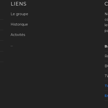
LIENS
Le groupe
N
c
Historique
l
p
Activités
...
B
Ru
B
T
Té
E