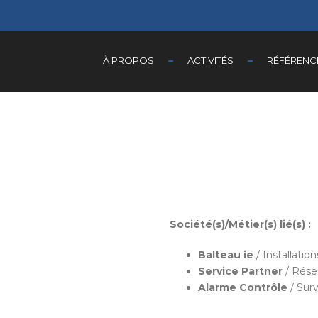
À PROPOS
ACTIVITÉS
RÉFÉRENC
Société(s)/Métier(s) lié(s) :
Balteau ie
/ Installatio
Service Partner
/ Rése
Alarme Contrôle
/ Surv