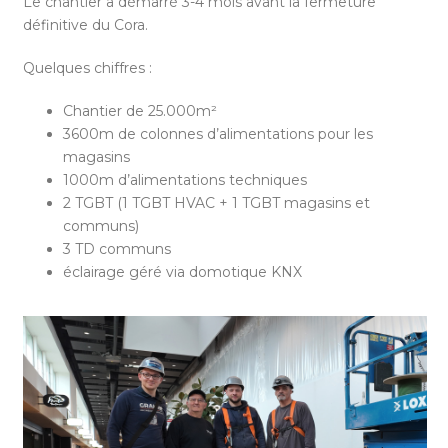
Le chantier a démarré 3-4 mois avant la fermeture
définitive du Cora.
Quelques chiffres :
Chantier de 25.000m²
3600m de colonnes d’alimentations pour les
magasins
1000m d’alimentations techniques
2 TGBT (1 TGBT HVAC + 1 TGBT magasins et
communs)
3 TD communs
éclairage géré via domotique KNX