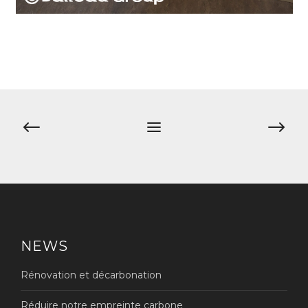
Navigation
de
l’article
NEWS
Rénovation et décarbonation
Réduire notre empreinte carbone