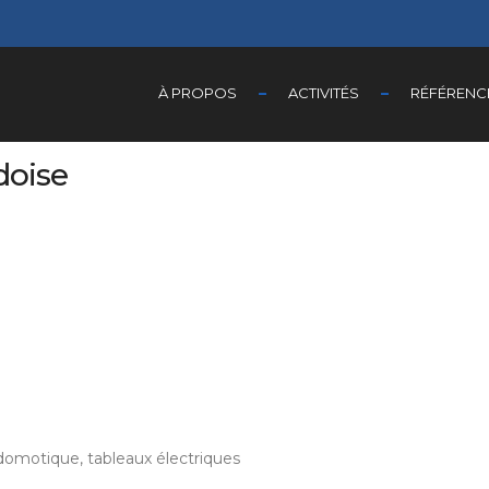
À PROPOS
ACTIVITÉS
RÉFÉRENC
doise
n domotique, tableaux électriques