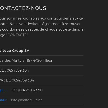
CONTACTEZ-NOUS
ous sommes joignables aux contacts généraux ci-
ontre. Nous vous invitons également à retrouver
es coordonnées directes de chaque société dans la
age
"CONTACTS".
alteau Group SA
e des Martyrs 115 - 4420 Tilleur
CE : 0654.759.304
VA : BE 0654.759.304
l. :
+32 (0)4 239 68 90
mail:
info@balteau-ie.be