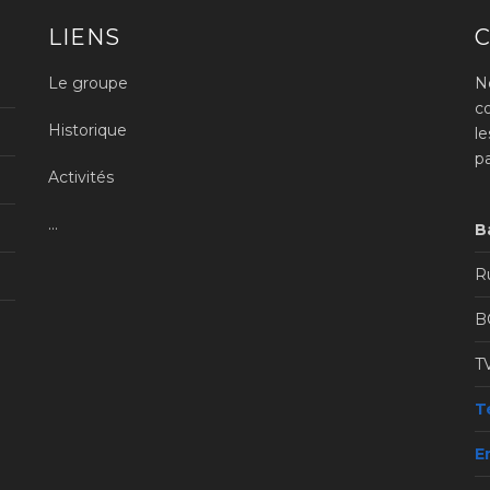
LIENS
Le groupe
N
c
Historique
l
p
Activités
...
B
Ru
B
T
Té
E