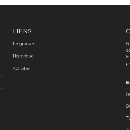
LIENS
Le groupe
N
c
Historique
l
p
Activités
...
B
Ru
B
T