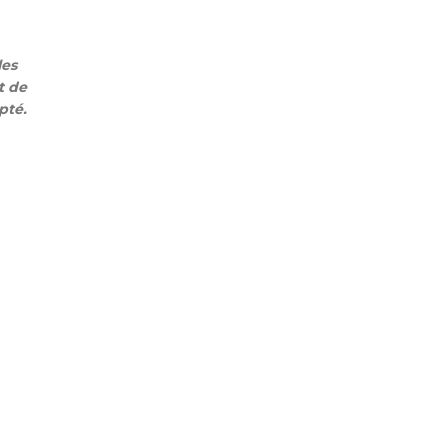
les
t de
pté.