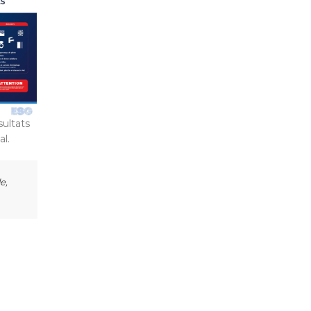
ultats
l.
e,