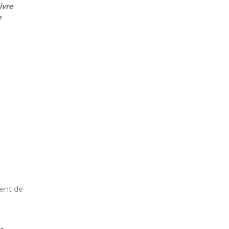
ivre
e
ment de