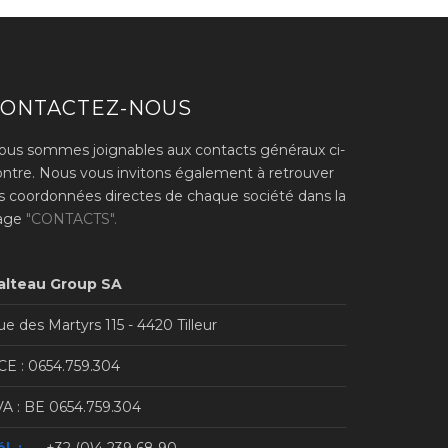
CONTACTEZ-NOUS
ous sommes joignables aux contacts généraux ci-
ontre. Nous vous invitons également à retrouver
es coordonnées directes de chaque société dans la
age
"CONTACTS".
alteau Group SA
e des Martyrs 115 - 4420 Tilleur
CE : 0654.759.304
VA : BE 0654.759.304