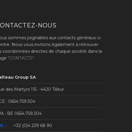
CONTACTEZ-NOUS
ous sommes joignables aux contacts généraux ci-
ontre. Nous vous invitons également à retrouver
es coordonnées directes de chaque société dans la
age
"CONTACTS".
alteau Group SA
e des Martyrs 115 - 4420 Tilleur
CE : 0654.759.304
VA : BE 0654.759.304
l. :
+32 (0)4 239 68 90