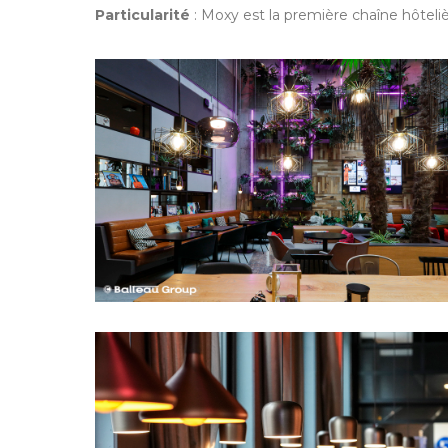
Particularité
: Moxy est la première chaîne hôteliè