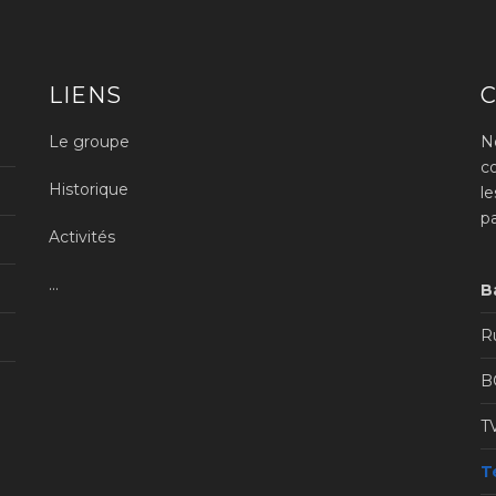
LIENS
Le groupe
N
c
Historique
l
p
Activités
...
B
Ru
B
T
Té