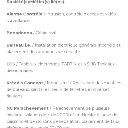
Société(s)/Métier(s) lié(es)
:
Alarme Contrôle
/ Intrusion, contrôle d’accès et vidéo-
surveillance
Bonadonna
/ Génie civil
Balteau i.e.
/ Installation électrique générale, incendie et
placement des portiques de sécurité
ECS
/ Tableaux électriques, TGBT N et NS, 18 Tableaux
divisionnaires
Kréadis Concept
/ Menuiserie / Réalisation des meubles
de bureaux, sanitaires, seuils de fenêtres et diverses
finitions
NC Parachevement
/ Parachèvement de plusieurs
niveaux, isolation de + de 2000m² en Heraklith, pose de
caissons et de cloisons de séparation, placement de faux
plafonds en dalles de 60×60 cm