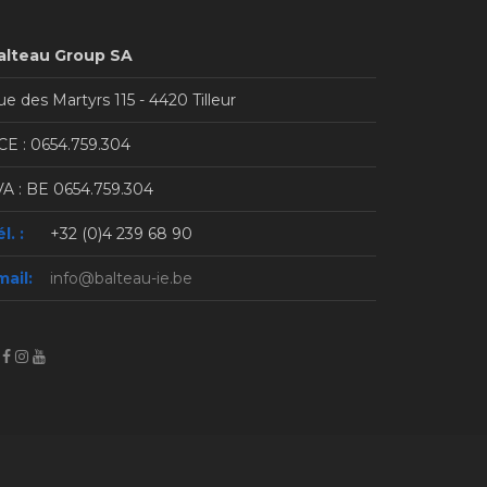
alteau Group SA
e des Martyrs 115 - 4420 Tilleur
CE : 0654.759.304
VA : BE 0654.759.304
l. :
+32 (0)4 239 68 90
mail:
info@balteau-ie.be