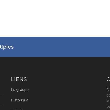
iples
LIENS
Le groupe
N
c
Historique
l
p