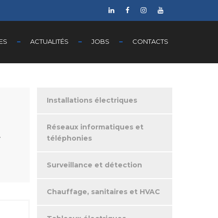
ES
ACTUALITÉS
JOBS
CONTACTS
Installations électriques
Réseaux informatiques et
,
téléphonies
Surveillance et détection
Chauffage, sanitaires et HVAC